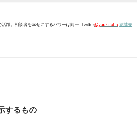
躍。相談者を幸せにするパワーは随一. Twitter
@yuukiitoha
結城先
示するもの