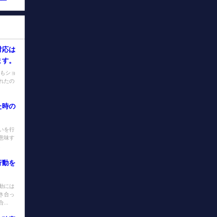
対応は
ます。
てもショ
れたの
た時の
いを行
意味す
.
行動を
動には
き合っ
..