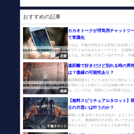
おすすめの記事
カカオトークが浮気用チャットツ
て常識化
これは、不倫や浮気をする男性に話を聞いて
ずでてくるのがカカオトークです。 全盛期
よりは、多少減ってきているのですが、 不倫.
恋愛
遠距離で好きだけど別れる時の男
は？復縁の可能性あり？
遠距離恋愛をしていて 好きだけど別れよう 
お別れになった時というのは未練が残りやす
ね。というのも、原因が二人の関係ではな...
復縁
【無料スピリチュアルタロット】
士の片思いは叶うのか？
結城いと葉 お辛いきもちのなか、ようこそ
いました。 既婚者同士の片思い辛いですよね
同士となると、さらにすすんでも必ず幸せ...
不倫タロット