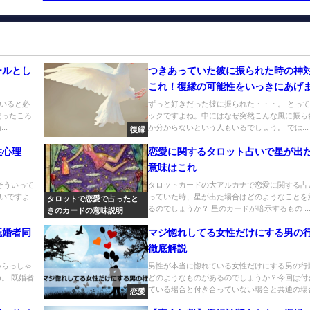
ールとし
つきあっていた彼に振られた時の神
これ！復縁の可能性をいっきにあげ
いると必
ずっと好きだった彼に振られた・・・。 とっ
だったころ
ックですよね。中にはなぜ突然こんな風に振ら
..
か分からないという人もいるでしょう。 では...
復縁
性心理
恋愛に関するタロット占いで星が出
意味はこれ
そういって
タロットカードの大アルカナで恋愛に関する占
いですよ
っていた時、星が出た場合はどのようなことを
タロットで恋愛で占ったと
るのでしょうか？ 星のカードが暗示するもの ..
きのカードの意味説明
既婚者同
マジ惚れしてる女性だけにする男の
徹底解説
いらっしゃ
男性が本当に惚れている女性だけにする男の行
。 既婚者
どのようなものがあるのでしょうか？今回は付
ている場合と付き合っていない場合と共通の場合.
恋愛