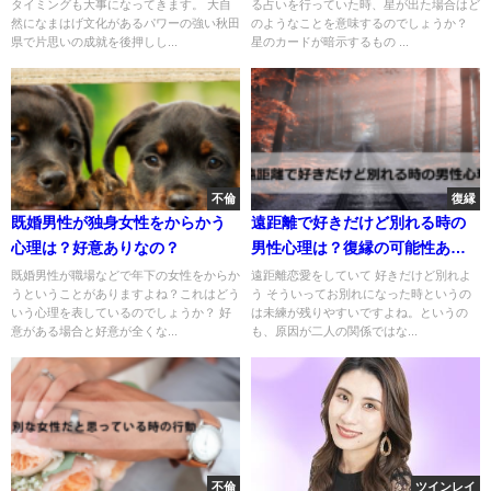
タイミングも大事になってきます。 大自
る占いを行っていた時、星が出た場合はど
然になまはげ文化があるパワーの強い秋田
のようなことを意味するのでしょうか？
県で片思いの成就を後押しし...
星のカードが暗示するもの ...
不倫
復縁
既婚男性が独身女性をからかう
遠距離で好きだけど別れる時の
心理は？好意ありなの？
男性心理は？復縁の可能性あ
り？
既婚男性が職場などで年下の女性をからか
遠距離恋愛をしていて 好きだけど別れよ
うということがありますよね？これはどう
う そういってお別れになった時というの
いう心理を表しているのでしょうか？ 好
は未練が残りやすいですよね。というの
意がある場合と好意が全くな...
も、原因が二人の関係ではな...
不倫
ツインレイ