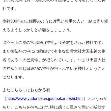
社です。
樹齢500年の
夫婦欅のように片思い相手の人と一緒に寄り添
えるようしっかりと祈願をしましょう。
出羽三山の奥の宮湯殿山神社より分霊をされた神社です。
また御祭神の中には縁結びで有名な出雲大社大国主神の別
名である「大已貴命」が祀られています。つまり出雲大社
の神様と同じ縁結びの神様が祀られている神社ということ
になります。
またこちらにはおもかる石
（
https://www.yudonosan.jp/omokaru-ishi.html
）という石が
あり、こちらを持ち上げた時に感じる重さで願いが成就す