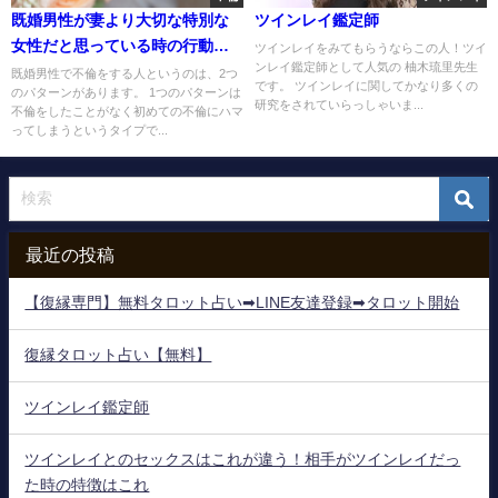
既婚男性が妻より大切な特別な
ツインレイ鑑定師
女性だと思っている時の行動
ツインレイをみてもらうならこの人！ツイ
ンレイ鑑定師として人気の 柚木琉里先生
は？
既婚男性で不倫をする人というのは、2つ
です。 ツインレイに関してかなり多くの
のパターンがあります。 1つのパターンは
研究をされていらっしゃいま...
不倫をしたことがなく初めての不倫にハマ
ってしまうというタイプで...
最近の投稿
【復縁専門】無料タロット占い➡LINE友達登録➡タロット開始
復縁タロット占い【無料】
ツインレイ鑑定師
ツインレイとのセックスはこれが違う！相手がツインレイだっ
た時の特徴はこれ